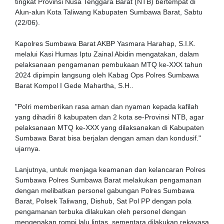
tingkat Provinsi Nusa Tenggara Barat (NTB) bertempat di
Alun-alun Kota Taliwang Kabupaten Sumbawa Barat, Sabtu
(22/06).
Kapolres Sumbawa Barat AKBP Yasmara Harahap, S.I.K.
melalui Kasi Humas Iptu Zainal Abidin mengatakan, dalam
pelaksanaan pengamanan pembukaan MTQ ke-XXX tahun
2024 dipimpin langsung oleh Kabag Ops Polres Sumbawa
Barat Kompol I Gede Mahartha, S.H..
"Polri memberikan rasa aman dan nyaman kepada kafilah
yang dihadiri 8 kabupaten dan 2 kota se-Provinsi NTB, agar
pelaksanaan MTQ ke-XXX yang dilaksanakan di Kabupaten
Sumbawa Barat bisa berjalan dengan aman dan kondusif."
ujarnya.
Lanjutnya, untuk menjaga keamanan dan kelancaran Polres
Sumbawa Polres Sumbawa Barat melakukan pengamanan
dengan melibatkan personel gabungan Polres Sumbawa
Barat, Polsek Taliwang, Dishub, Sat Pol PP dengan pola
pengamanan terbuka dilakukan oleh personel dengan
mengenakan rompi lalu lintas, sementara dilakukan rekayasa