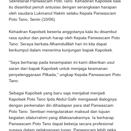
Sekretariat Panwascam Poto Tano. Kehadiran Kapolsek kala
itu disambut penuh antusias dengan serangkaian harapan
oleh saudara Lukmanul Hakim selaku Kepala Panwascam
Poto Tano, Senin (10/06).
Kehadiran Kapolsek beserta anggotanya kala itu disambut
rasa syukur dan penuh harap oleh Kepala Panwascam Poto
Tano. Seraya berkata Alhamdulillah hari ini kita dapat
berkumpul dalam menerima kunjungan bapak Kapolsek.
"Saya berharap pada kesempatan ini kami diberikan usul
saran dari bapak Kapolsek untuk menjaga keamanan
penyelenggaraan Pilkada," ungkap Kepala Panwascam Poto
Tano.
Sebagai Kapolsek yang baru saja menjabat menjadi
Kapolsek Poto Tano Ipda Abdul Gafir mengawali dialognya
dengan perkenalan diri dihadapan para staf Panwascam
Poto Tano. Sembari mengutarakan maksud dan tujuan
kegiatan silaturrahmi yang dilaksanakannya. Ia berharap
Panwascam Poto Tano dapat bekerja secara profesional
supaya dalam pelaksanaan tugas, Panwascam lebih peka