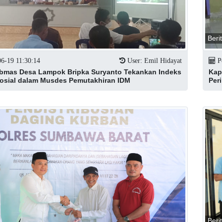
Beri
6-19 11:30:14
User: Emil Hidayat
Po
bmas Desa Lampok Bripka Suryanto Tekankan Indeks
Kap
osial dalam Musdes Pemutakhiran IDM
Per
Beri