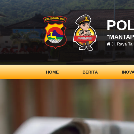
PO
"MANTAP
Jl. Raya Ta
HOME
BERITA
INOV