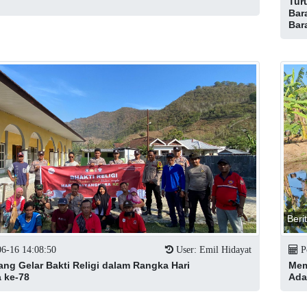
Tur
Bar
Bar
Beri
06-16 14:08:50
User: Emil Hidayat
Po
ang Gelar Bakti Religi dalam Rangka Hari
Mem
 ke-78
Ada