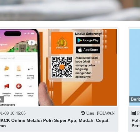
a,
Beri
01-09 10:46:05
User: POLWAN
Po
CK Online Melalui Polri Super App, Mudah, Cepat,
Pol
ran
Per